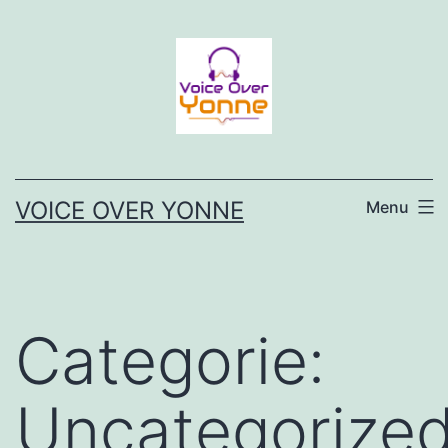
Ga
naar
de
inhoud
VOICE OVER YONNE
Menu
Categorie:
Uncategorize